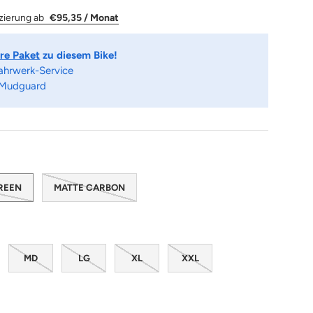
zierung ab
€95,35 / Monat
re Paket
zu diesem Bike!
Fahrwerk-Service
 Mudguard
GREEN
MATTE CARBON
MD
LG
XL
XXL