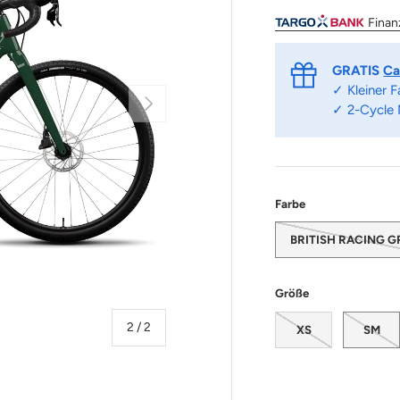
Finan
GRATIS
Ca
✓ Kleiner 
Nächste
✓ 2-Cycle
Farbe
BRITISH RACING 
Größe
von
2
/
2
XS
SM