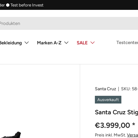
der
⬢ Test before Invest
Testcenter
Bekleidung
Marken A-Z
SALE
Santa Cruz
|
SKU:
58
Ausverkauft
Santa Cruz Sti
€3.999,00
*
Preis inkl. MwSt.
Vers