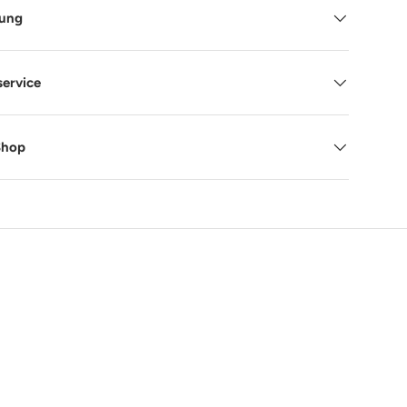
tung
service
Shop