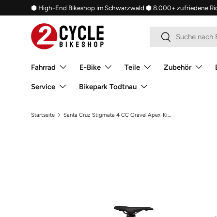
⬢ High-End Bikeshop im Schwarzwald
⬢ 8.000+ zufriedene Ri
Direkt zum Inhalt
Suchen
Suchen
Fahrrad
E-Bike
Teile
Zubehör
Service
Bikepark Todtnau
Startseite
Santa Cruz Stigmata 4 CC Gravel Apex-Kit 2026
Bild 2 ist nun in der Galerieansicht verfügbar