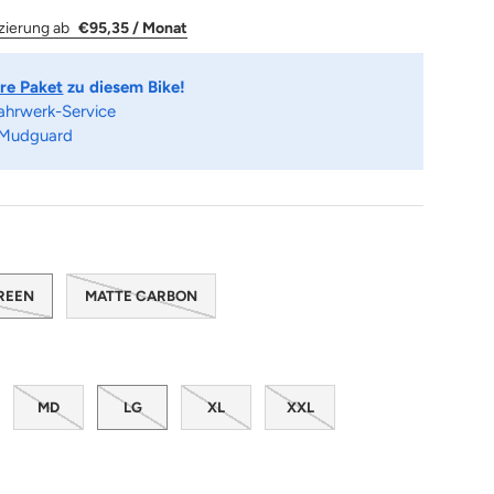
zierung ab
€95,35 / Monat
re Paket
zu diesem Bike!
Fahrwerk-Service
 Mudguard
GREEN
MATTE CARBON
MD
LG
XL
XXL