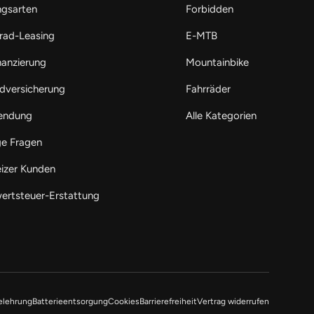
ngsarten
Forbidden
rad-Leasing
E-MTB
nanzierung
Mountainbike
dversicherung
Fahrräder
endung
Alle Kategorien
ge Fragen
izer Kunden
ertsteuer-Erstattung
elehrung
Batterieentsorgung
Cookies
Barrierefreiheit
Vertrag widerrufen