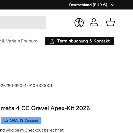
Land/Region
Deutschland (EUR €)
Einloggen
Einkaufsko
Terminbuchung & Kontakt
 & Verleih Freiburg
-26290-390-4-910-000001
gmata 4 CC Gravel Apex-Kit 2026
GRATIS Versand
and
wird beim Checkout berechnet.