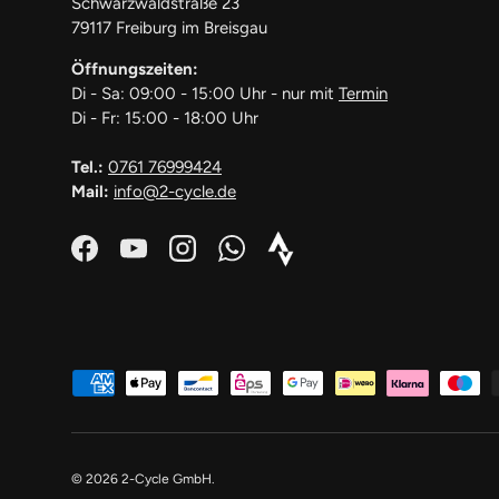
Schwarzwaldstraße 23
79117 Freiburg im Breisgau
Öffnungszeiten:
Di - Sa: 09:00 - 15:00 Uhr - nur mit
Termin
Di - Fr: 15:00 - 18:00 Uhr
Tel.:
0761 76999424
Mail:
info@2-cycle.de
Facebook
YouTube
Instagram
WhatsApp
Strava_Icon_Logo_white1
Zahlungsmethoden
© 2026
2-Cycle GmbH
.