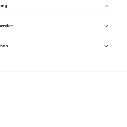
tung
service
Shop