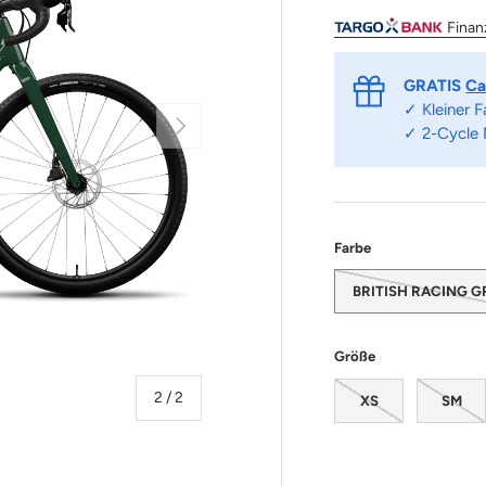
Finan
GRATIS
Ca
✓ Kleiner 
Nächste
✓ 2-Cycle
Farbe
BRITISH RACING 
Größe
von
2
/
2
XS
SM