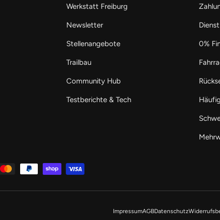
Werkstatt Freiburg
Zahlu
Newsletter
Dienst
Stellenangebote
0% Fi
Trailbau
Fahrra
Community Hub
Rücks
Testberichte & Tech
Häufi
Schwe
Mehrw
Impressum
AGB
Datenschutz
Widerrufsb