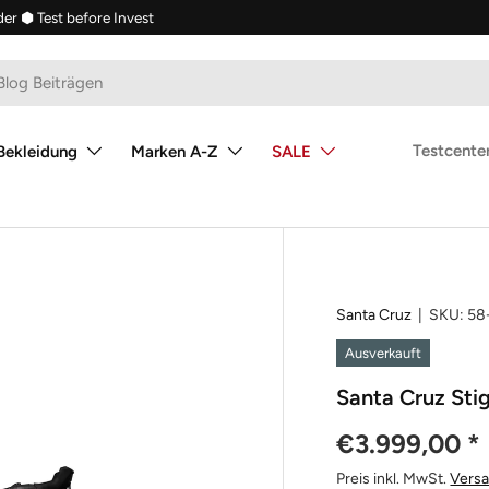
der
⬢ Test before Invest
Testcenter
Bekleidung
Marken A-Z
SALE
Santa Cruz
|
SKU:
58
Ausverkauft
Santa Cruz Sti
€3.999,00
*
Preis inkl. MwSt.
Vers