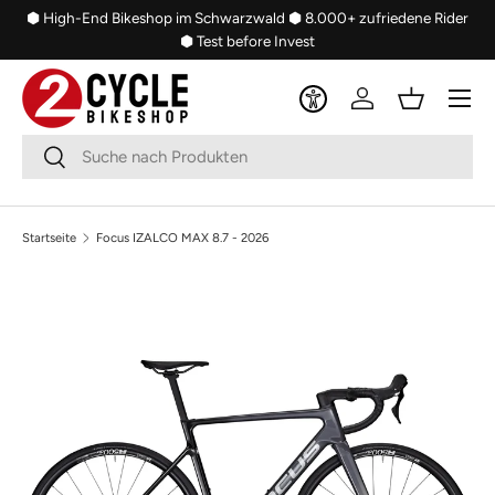
⬢ High-End Bikeshop im Schwarzwald
⬢ 8.000+ zufriedene Rider
Direkt zum Inhalt
⬢ Test before Invest
Menü
Einloggen
Einkaufsko
Suchen
Suchen
Startseite
Focus IZALCO MAX 8.7 - 2026