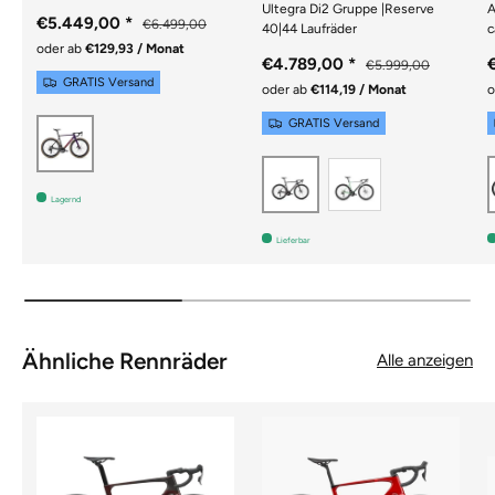
Ultegra Di2 Gruppe |Reserve
A
€5.449,00
*
€6.499,00
40|44 Laufräder
c
oder ab
€129,93 / Monat
€4.789,00
*
€5.999,00
GRATIS Versand
oder ab
€114,19 / Monat
o
GRATIS Versand
Lila
Siber/Grün
Schwarz
Lagernd
Lieferbar
Ähnliche Rennräder
Alle anzeigen