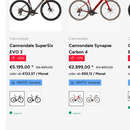
Cannondale
Cannondale
C
Cannondale SuperSix
Cannondale Synapse
EVO 3
Carbon 4
-20%
-17%
€5.199,00
*
€2.899,00
*
€6.499,00
€3.499,00
oder ab
€123,97 / Monat
oder ab
€69,12 / Monat
o
GRATIS Versand
GRATIS Versand
Raw
Chalk
Cherry Lacquer
Metallic Red
Lagernd
Lagernd