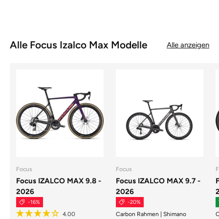
Alle Focus Izalco Max Modelle
Alle anzeigen
Focus
Focus
F
Focus IZALCO MAX 9.8 -
Focus IZALCO MAX 9.7 -
2026
2026
-16%
-20%
Carbon Rahmen | Shimano
C