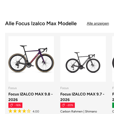
Alle Focus Izalco Max Modelle
Alle anzeigen
Focus
Focus
F
Focus IZALCO MAX 9.8 -
Focus IZALCO MAX 9.7 -
2026
2026
-16%
-20%
Carbon Rahmen | Shimano
C