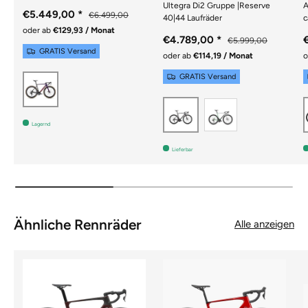
Ultegra Di2 Gruppe |Reserve
A
€5.449,00
*
€6.499,00
40|44 Laufräder
c
oder ab
€129,93 / Monat
€4.789,00
*
€5.999,00
GRATIS Versand
oder ab
€114,19 / Monat
o
GRATIS Versand
Lila
Siber/Grün
Schwarz
Lagernd
Lieferbar
Ähnliche Rennräder
Alle anzeigen