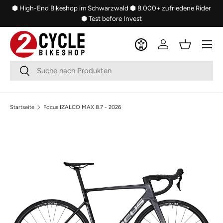
⬢ High-End Bikeshop im Schwarzwald
⬢ 8.000+ zufriedene Rider
Direkt zum Inhalt
⬢ Test before Invest
Menü
Einloggen
Einkaufsko
Suchen
Suchen
Startseite
Focus IZALCO MAX 8.7 - 2026