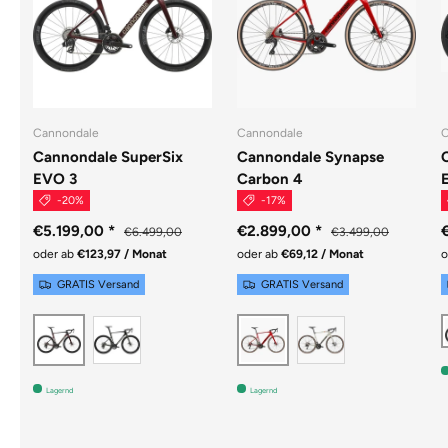
Cannondale
Cannondale
C
Cannondale SuperSix
Cannondale Synapse
EVO 3
Carbon 4
-20%
-17%
€5.199,00
*
€2.899,00
*
€6.499,00
€3.499,00
oder ab
€123,97 / Monat
oder ab
€69,12 / Monat
o
GRATIS Versand
GRATIS Versand
Raw
Chalk
Cherry Lacquer
Metallic Red
Lagernd
Lagernd