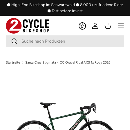
⬢ High-End Bikeshop im Schwarzwald
⬢ 8.000+ zufriedene Rider
Direkt zum Inhalt
⬢ Test before Invest
Menü
Einloggen
Einkaufsko
Suchen
Suchen
Startseite
Santa Cruz Stigmata 4 CC Gravel Rival AXS 1x Rudy 2026