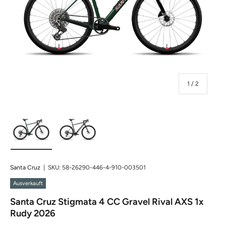
von
1
/
2
Bild 1 in Galerieansicht laden
Bild 2 in Galerieansicht laden
Santa Cruz
|
SKU:
58-26290-446-4-910-003501
Ausverkauft
Santa Cruz Stigmata 4 CC Gravel Rival AXS 1x
Rudy 2026