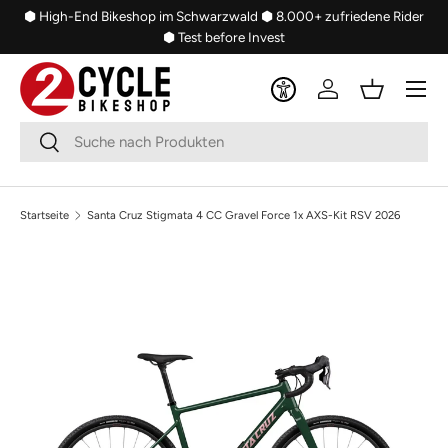
⬢ High-End Bikeshop im Schwarzwald
⬢ 8.000+ zufriedene Rider
Direkt zum Inhalt
⬢ Test before Invest
Menü
Einloggen
Einkaufsko
Suchen
Suchen
Startseite
Santa Cruz Stigmata 4 CC Gravel Force 1x AXS-Kit RSV 2026
Bild 2 ist nun in der Galerieansicht verfügbar