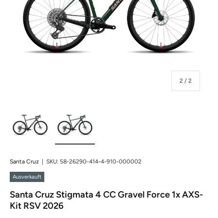
von
2
/
2
Bild 1 in Galerieansicht laden
Bild 2 in Galerieansicht laden
Santa Cruz
|
SKU:
58-26290-414-4-910-000002
Ausverkauft
Santa Cruz Stigmata 4 CC Gravel Force 1x AXS-
Kit RSV 2026