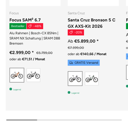
Focus
Santa Cruz
F
Focus SAM² 6.7
Santa Cruz Bronson 5 C
GX AXS-Kit 2026
Bestseller
-48%
-20%
Alu Rahmen | Bosch-CX 85Nm |
SRAM NX Schaltung | SRAM DB8
Ab
€5.899,00
*
€
Bremsen
€7.399,00
o
€2.999,00
*
€5.799,00
oder ab
€140,66 / Monat
oder ab
€71,51 / Monat
GRATIS Versand
SLATEGREY GLOSSY / MAGICBLACK GLOS
RUSTORANGE GLOSSY / RUSTBROWN GLOSSY
MATTE POBL
GLOSS CARBON
Lagernd
Lagernd