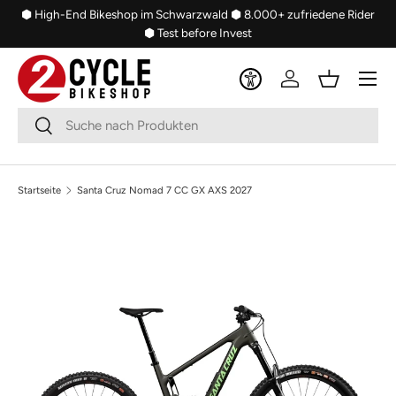
⬢ High-End Bikeshop im Schwarzwald
⬢ 8.000+ zufriedene Rider
Direkt zum Inhalt
⬢ Test before Invest
Menü
Einloggen
Einkaufsko
Suchen
Suchen
Startseite
Santa Cruz Nomad 7 CC GX AXS 2027
Bild 2 ist nun in der Galerieansicht verfügbar