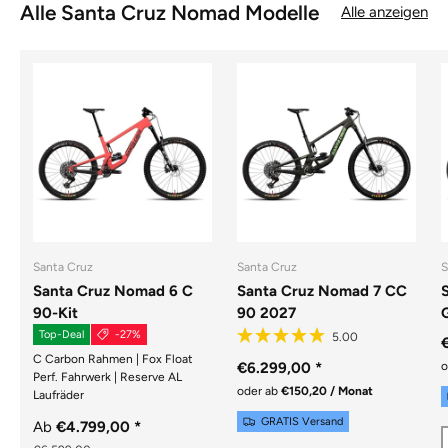
Alle Santa Cruz Nomad Modelle
Alle anzeigen
Santa Cruz
Santa Cruz
S
Santa Cruz Nomad 6 C
Santa Cruz Nomad 7 CC
90-Kit
90 2027
Top-Deal
-27%
C Carbon Rahmen | Fox Float
€6.299,00
*
o
Perf. Fahrwerk | Reserve AL
oder ab
€150,20 / Monat
Laufräder
GRATIS Versand
Ab
€4.799,00
*