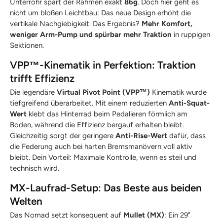
Unterrohr spart der Rahmen exakt
86g
. Doch hier geht es
nicht um bloßen Leichtbau: Das neue Design erhöht die
vertikale Nachgiebigkeit. Das Ergebnis?
Mehr Komfort,
weniger Arm-Pump und spürbar mehr Traktion
in ruppigen
Sektionen.
VPP™-Kinematik in Perfektion: Traktion
trifft Effizienz
Die legendäre
Virtual Pivot Point (VPP™)
Kinematik wurde
tiefgreifend überarbeitet. Mit einem reduzierten
Anti-Squat-
Wert
klebt das Hinterrad beim Pedalieren förmlich am
Boden, während die Effizienz bergauf erhalten bleibt.
Gleichzeitig sorgt der geringere
Anti-Rise-Wert
dafür, dass
die Federung auch bei harten Bremsmanövern voll aktiv
bleibt. Dein Vorteil: Maximale Kontrolle, wenn es steil und
technisch wird.
MX-Laufrad-Setup: Das Beste aus beiden
Welten
Das Nomad setzt konsequent auf
Mullet (MX)
: Ein 29"