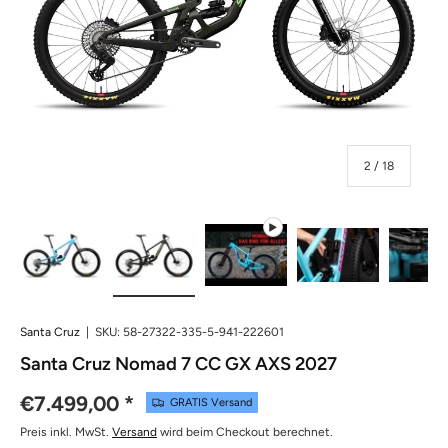
von
2
/
18
Bild 1 in Galerieansicht laden
Bild 2 in Galerieansicht laden
Video 1 in Galerieansicht abspi
Bild 3 in Galerie
Bil
Santa Cruz
|
SKU:
58-27322-335-5-941-222601
Santa Cruz Nomad 7 CC GX AXS 2027
€7.499,00
*
GRATIS Versand
Preis inkl. MwSt.
Versand
wird beim Checkout berechnet.