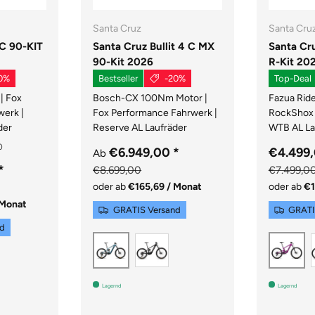
Santa Cruz
Santa Cru
 C 90-KIT
Santa Cruz Bullit 4 C MX
Santa Cr
90-Kit 2026
R-Kit 20
0%
Bestseller
-20%
Top-Deal
| Fox
Bosch-CX 100Nm Motor |
Fazua Rid
erk |
Fox Performance Fahrwerk |
RockShox 
der
Reserve AL Laufräder
WTB AL La
€6.949,00
*
€4.499
Ab
*
€8.699,00
€7.499,0
oder ab
€165,69 / Monat
oder ab
€1
 Monat
GRATIS Versand
GRATI
nd
Gloss Black
Matte Teal Sparkle
Gl
LOSS GREY
AY GREEN
Lagernd
Lagernd