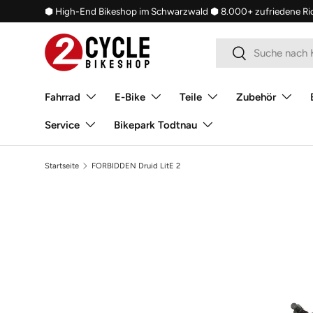
⬢ High-End Bikeshop im Schwarzwald
⬢ 8.000+ zufriedene Ri
Direkt zum Inhalt
Suchen
Suchen
Fahrrad
E-Bike
Teile
Zubehör
Service
Bikepark Todtnau
Startseite
FORBIDDEN Druid LitE 2