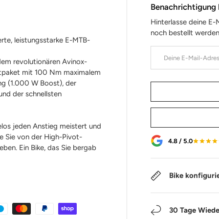
Benachrichtigung 
Hinterlasse deine E-
noch bestellt werden
erte, leistungsstarke E-MTB-
E-Mail
 dem revolutionären
Avinox-
amtpaket mit 100 Nm maximalem
g (1.000 W Boost), der
und der schnellsten
elos jeden Anstieg meistert und
ie Sie von der
High-Pivot-
4.8 / 5.0
eben. Ein Bike, das Sie bergab
Bike konfiguri
30 Tage Wiede