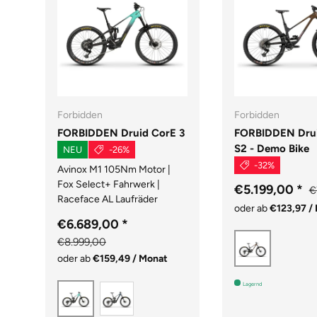
Forbidden
Forbidden
FORBIDDEN Druid CorE 3
FORBIDDEN Drui
S2 - Demo Bike
NEU
-26%
-32%
Avinox M1 105Nm Motor |
Fox Select+ Fahrwerk |
€5.199,00
*
€
Raceface AL Laufräder
oder ab
€123,97 /
€6.689,00
*
Braun
€8.999,00
oder ab
€159,49 / Monat
Lagernd
Grau
Blau