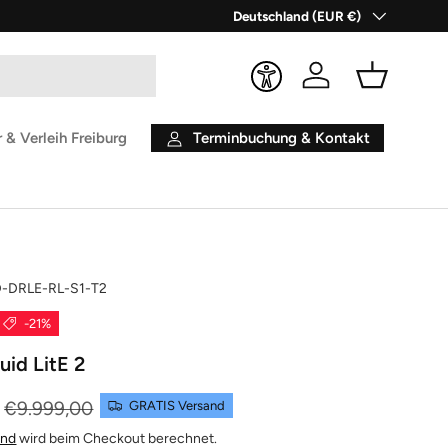
Land/Region
Deutschland (EUR €)
Einloggen
Einkaufsko
Terminbuchung & Kontakt
 & Verleih Freiburg
-DRLE-RL-S1-T2
-21%
id LitE 2
€9.999,00
GRATIS Versand
and
wird beim Checkout berechnet.