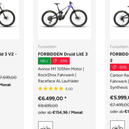
Forbidden
Forbidden
d 3 V2 -
FORBIDDEN Druid LitE 3
FORBIDD
2
NEU
-25%
-20%
Avinox M1 105Nm Motor |
RockShox Fahrwerk |
Carbon Ra
7.599,00
Raceface AL Laufräder
Fahrwerk 
 Monat
Synthesis
€5.999
€6.499,00
*
€7.499,0
€8.699,00
oder ab
€1
oder ab
€154,96 / Monat
Gr
Lila