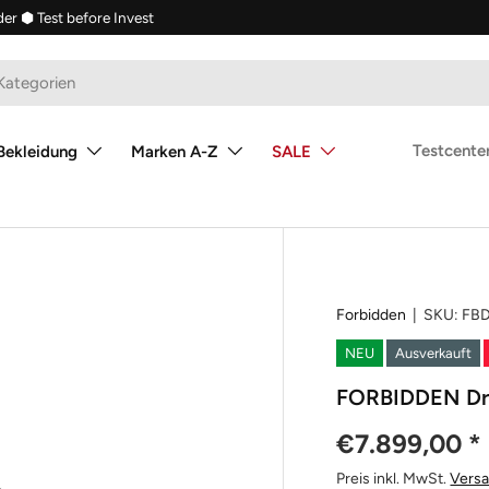
der
⬢ Test before Invest
Testcenter
Bekleidung
Marken A-Z
SALE
Forbidden
|
SKU:
FBD
NEU
Ausverkauft
FORBIDDEN Dru
€7.899,00
*
Preis inkl. MwSt.
Vers