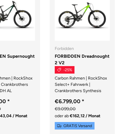
Forbidden
Fo
EN Supernought
FORBIDDEN Dreadnought
F
2 V2
-25%
A
hmen | RockShox
Carbon Rahmen | RockShox
od
| Crankbrothers
Select+ Fahrwerk |
 DH AL
Crankbrothers Synthesis
,00
*
€6.799,00
*
0
€9.099,00
43,04 / Monat
oder ab
€162,12 / Monat
GRATIS Versand
ün