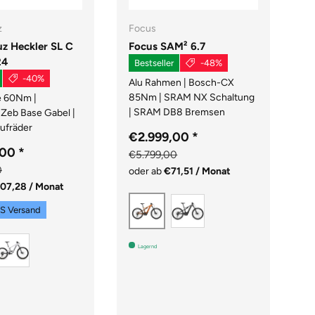
z
Focus
Ca
uz Heckler SL C
Focus SAM² 6.7
C
24
Bestseller
-48%
-40%
Alu Rahmen | Bosch-CX
€
85Nm | SRAM NX Schaltung
e 60Nm |
€
| SRAM DB8 Bremsen
Zeb Base Gabel |
od
ufräder
€2.999,00
*
,00
*
€5.799,00
0
oder ab
€71,51 / Monat
07,28 / Monat
SLATEGREY GLOSSY 
RUSTORANGE GLOSSY / RU
S Versand
Matte Silver
oss Magenta
Lagernd