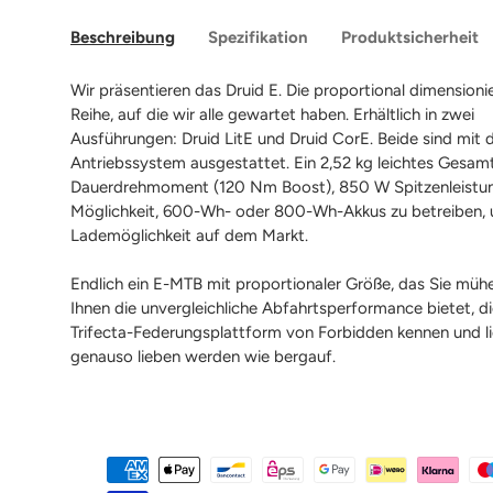
Beschreibung
Spezifikation
Produktsicherheit
Wir präsentieren das
Druid
E. Die proportional dimensioni
Reihe, auf die wir alle gewartet haben. Erhältlich in zwei
Ausführungen:
Druid
LitE
und
Druid
CorE
. Beide sind mit
Antriebssystem
ausgestattet. Ein 2,52 kg leichtes Ges
Dauerdrehmoment (120 Nm Boost), 850 W Spitzenleistun
Möglichkeit, 600-
Wh-
oder 800-
Wh-Akkus
zu betreiben, 
Lademöglichkeit auf dem Markt.
Endlich ein E-MTB mit proportionaler Größe, das Sie müh
Ihnen die unvergleichliche Abfahrtsperformance bietet, d
Trifecta-Federungsplattform
von
Forbidden
kennen und li
genauso lieben werden wie bergauf.