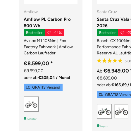
Amflow
Santa Cruz
Amflow PL Carbon Pro
Santa Cruz Vala
800 Wh
2026
Bestseller
-14%
Bestseller
-2
Avinox M1 105Nm | Fox
Bosch-CX 100Nm 
Factory Fahrwerk | Amflow
Performance Fahrw
Carbon Laufräder
Reserve AL Laufrä
€8.599,00
*
€6.949,00
€9.999,00
Ab
oder ab
€205,04 / Monat
€8.699,00
oder ab
€165,69 /
GRATIS Versand
GRATIS Versa
Schwarz
G
GLOSS D
Lieferbar
Lagernd