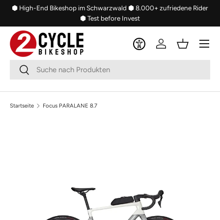
⬢ High-End Bikeshop im Schwarzwald
⬢ 8.000+ zufriedene Rider
Direkt zum Inhalt
⬢ Test before Invest
Menü
Einloggen
Einkaufsko
Suchen
Suchen
Startseite
Focus PARALANE 8.7