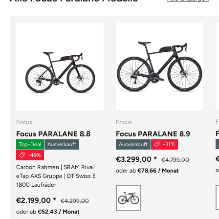
F
Focus
Focus
Focus PARALANE 8.8
Focus PARALANE 8.9
Top-Deal
Ausverkauft
Ausverkauft
-31%
-49%
€3.299,00
*
€4.799,00
Carbon Rahmen | SRAM Rival
o
oder ab
€78,66 / Monat
eTap AXS Gruppe | DT Swiss E
1800 Laufräder
CARBON RAW MATT /
€2.199,00
*
€4.299,00
oder ab
€52,43 / Monat