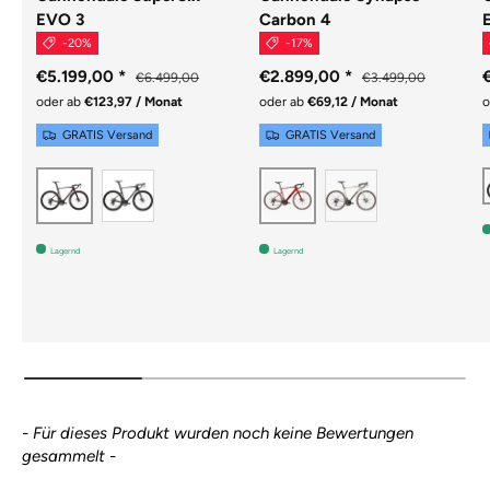
EVO 3
Carbon 4
-20%
-17%
€5.199,00
*
€2.899,00
*
€6.499,00
€3.499,00
oder ab
€123,97 / Monat
oder ab
€69,12 / Monat
o
GRATIS Versand
GRATIS Versand
Raw
Chalk
Cherry Lacquer
Metallic Red
Lagernd
Lagernd
New content loaded
- Für dieses Produkt wurden noch keine Bewertungen
gesammelt -