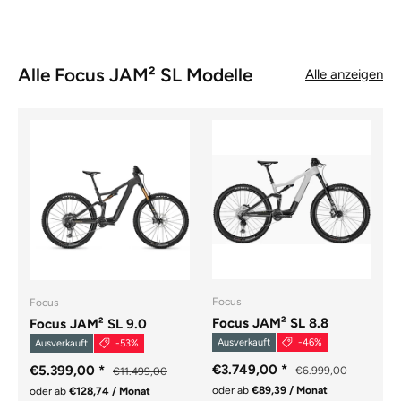
Alle Focus JAM² SL Modelle
Alle anzeigen
Focus
Focus
Focus JAM² SL 8.8
Focus JAM² SL 9.0
Ausverkauft
-46%
Ausverkauft
-53%
€3.749,00
*
€5.399,00
*
€6.999,00
€11.499,00
oder ab
€89,39 / Monat
oder ab
€128,74 / Monat