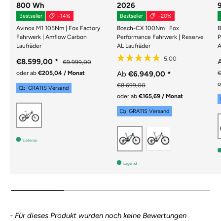
800 Wh
2026
Bestseller
-14%
Bestseller
-20%
Avinox M1 105Nm | Fox Factory
Bosch-CX 100Nm | Fox
B
Fahrwerk | Amflow Carbon
Performance Fahrwerk | Reserve
P
Laufräder
AL Laufräder
A
€8.599,00
*
€9.999,00
Ab
€6.949,00
*
€
oder ab
€205,04 / Monat
o
€8.699,00
GRATIS Versand
oder ab
€165,69 / Monat
Schwarz
GRATIS Versand
GLOSS GREY
GLOSS DAY GREEN
Lieferbar
Lagernd
New content loaded
- Für dieses Produkt wurden noch keine Bewertungen