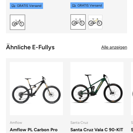
GRATIS Versand
GRATIS Versand
LIMEYELLOW 
LIGHTGREY GLOSSY /
CARBON RAW / CARBON GLOSSY
Ähnliche E-Fullys
Alle anzeigen
Amflow
Santa Cruz
S
Amflow PL Carbon Pro
Santa Cruz Vala C 90-KIT