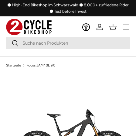
⬢ High-End Bikeshop im Schwarzwald
⬢ 8.000+ zufriedene Rider
Direkt zum Inhalt
⬢ Test before Invest
Menü
Einloggen
Einkaufsko
Suchen
Suchen
Startseite
Focus JAM² SL 9.0