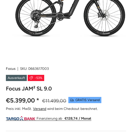
Focus
|
SKU:
D663617003
Ausverkauft
-53%
Focus JAM² SL 9.0
€5.399,00
*
€11.499,00
GRATIS Versand
Preis inkl. MwSt.
Versand
wird beim Checkout berechnet.
Finanzierung ab
€128,74 / Monat