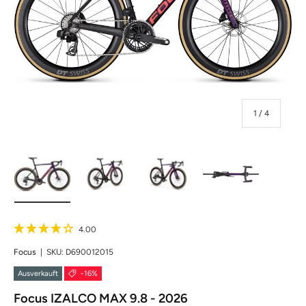
von
1
/
4
Bild 1 in Galerieansicht laden
Bild 2 in Galerieansicht laden
Bild 3 in Galerieansicht laden
Bild 4 in Galerie
Focus
|
SKU:
D690012015
Ausverkauft
-16%
Focus IZALCO MAX 9.8 - 2026