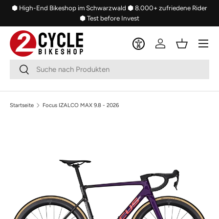
⬢ High-End Bikeshop im Schwarzwald
⬢ 8.000+ zufriedene Rider
Direkt zum Inhalt
⬢ Test before Invest
Menü
Einloggen
Einkaufsko
Suchen
Suchen
Startseite
Focus IZALCO MAX 9.8 - 2026