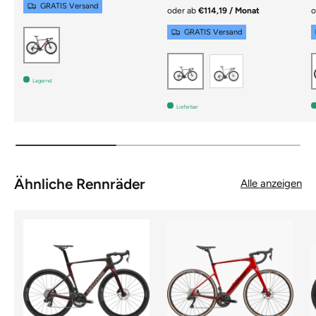
GRATIS Versand
oder ab
€114,19 / Monat
o
GRATIS Versand
Lila
Siber/Grün
Schwarz
Lagernd
Lieferbar
Ähnliche Rennräder
Alle anzeigen