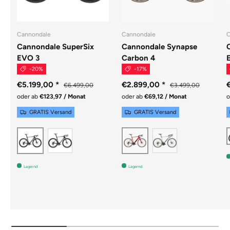
Cannondale
Cannondale
C
Cannondale SuperSix
Cannondale Synapse
EVO 3
Carbon 4
-20%
-17%
€5.199,00
*
€2.899,00
*
€6.499,00
€3.499,00
oder ab
€123,97 / Monat
oder ab
€69,12 / Monat
o
GRATIS Versand
GRATIS Versand
Raw
Chalk
Cherry Lacquer
Metallic Red
Lagernd
Lagernd