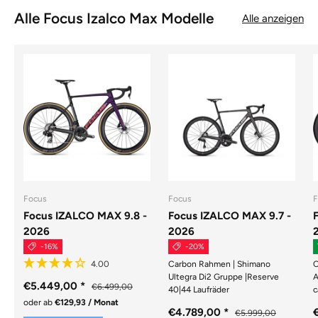
Alle Focus Izalco Max Modelle
Alle anzeigen
Focus
Focus
F
Focus IZALCO MAX 9.8 -
Focus IZALCO MAX 9.7 -
2026
2026
-16%
-20%
Carbon Rahmen | Shimano
C
Ultegra Di2 Gruppe |Reserve
A
€5.449,00
*
€6.499,00
40|44 Laufräder
c
oder ab
€129,93 / Monat
€4.789,00
*
€5.999,00