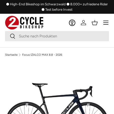
⬢ High-End Bikeshop im Schwarzwald
⬢ 8.000+ zufriedene Rider
Direkt zum Inhalt
⬢ Test before Invest
Menü
Einloggen
Einkaufsko
Suchen
Suchen
Startseite
Focus IZALCO MAX 8.8 - 2026