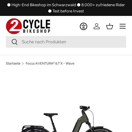
⬢ High-End Bikeshop im Schwarzwald
⬢ 8.000+ zufriedene Rider
Direkt zum Inhalt
⬢ Test before Invest
Menü
Einloggen
Einkaufsko
Suchen
Suchen
Startseite
Focus AVENTURA² 6.7 X - Wave