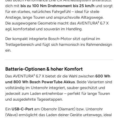
Das Bosch Performance Line CX Antriebssystem unterstützt
dich mit
bis zu 100 Nm Drehmoment bis 25 km/h
und sorgt
für ein starkes, natürliches Fahrgefühl – ideal für steile
Anstiege, lange Touren und anspruchsvolle Alltagswege.
Die ausgewogene Geometrie macht das AVENTURA² 6.7 X
agil, komfortabel und souverän im Handling.
Der kompakt integrierte Bosch-Motor sitzt optimal im
Tretlagerbereich und fügt sich harmonisch ins Rahmendesign
ein.
Batterie-Optionen & hoher Komfort
Das AVENTURA² 6.7 X bietet dir die Wahl zwischen
600 Wh
und 800 Wh Bosch PowerTube Akkus
. Beide Varianten sind
vollständig im Unterrohr integriert, sauber geschützt und
jederzeit zum Laden entnehmbar – perfekt für lange Touren
und ausgedehnte Tagesetappen.
Ein
USB-C-Port
am Oberrohr (Diamant) bzw. Unterrohr
(Wave) ermöglicht das Laden deiner Geräte unterwegs, ideal