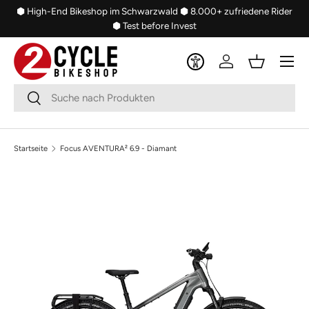
⬢ High-End Bikeshop im Schwarzwald
⬢ 8.000+ zufriedene Rider
Direkt zum Inhalt
⬢ Test before Invest
Menü
Einloggen
Einkaufsko
Suchen
Suchen
Startseite
Focus AVENTURA² 6.9 - Diamant