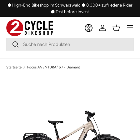
⬢ High-End Bikeshop im Schwarzwald
⬢ 8.000+ zufriedene Rider
Direkt zum Inhalt
⬢ Test before Invest
Menü
Einloggen
Einkaufsko
Suchen
Suchen
Startseite
Focus AVENTURA² 6.7 - Diamant
Bild 5 ist nun in der Galerieansicht verfügbar