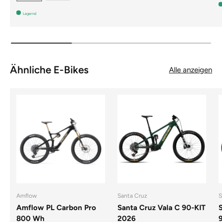
Lagernd
Ähnliche E-Bikes
Alle anzeigen
Amflow
Santa Cruz
S
Amflow PL Carbon Pro
Santa Cruz Vala C 90-KIT
800 Wh
2026