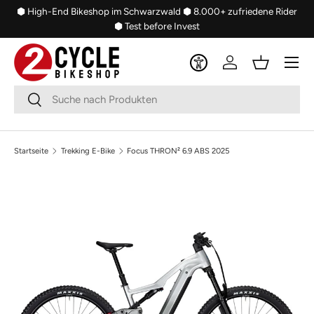
⬢ High-End Bikeshop im Schwarzwald
⬢ 8.000+ zufriedene Rider
Direkt zum Inhalt
⬢ Test before Invest
Menü
Einloggen
Einkaufsko
Suchen
Suchen
Startseite
Trekking E-Bike
Focus THRON² 6.9 ABS 2025
Bild 5 ist nun in der Galerieansicht verfügbar