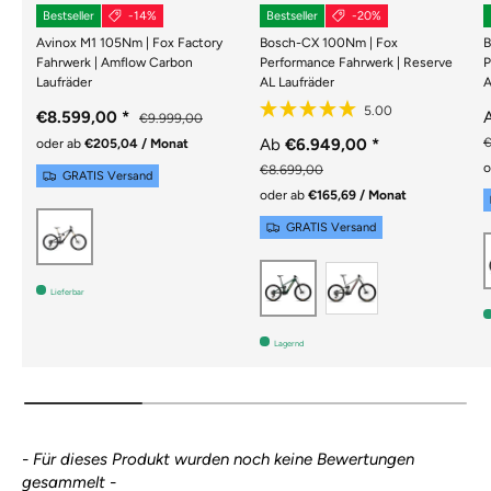
Bestseller
-14%
Bestseller
-20%
Avinox M1 105Nm | Fox Factory
Bosch-CX 100Nm | Fox
B
Fahrwerk | Amflow Carbon
Performance Fahrwerk | Reserve
P
Laufräder
AL Laufräder
A
€8.599,00
*
€9.999,00
Ab
€6.949,00
*
€
oder ab
€205,04 / Monat
o
€8.699,00
GRATIS Versand
oder ab
€165,69 / Monat
Schwarz
GRATIS Versand
GLOSS GREY
GLOSS DAY GREEN
Lieferbar
Lagernd
New content loaded
- Für dieses Produkt wurden noch keine Bewertungen
gesammelt -