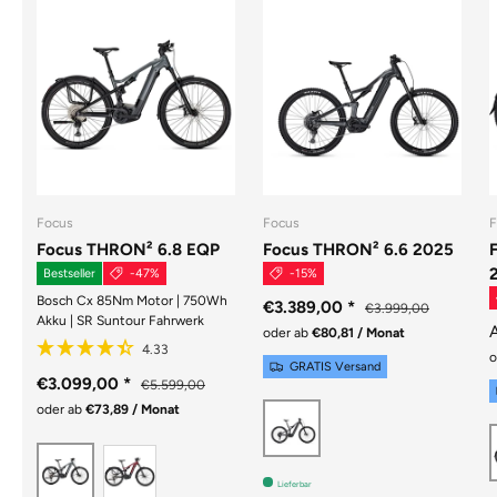
Focus
Focus
F
Focus THRON² 6.8 EQP
Focus THRON² 6.6 2025
Bestseller
-47%
-15%
Bosch Cx 85Nm Motor | 750Wh
€3.389,00
*
€3.999,00
Akku | SR Suntour Fahrwerk
oder ab
€80,81 / Monat
o
GRATIS Versand
€3.099,00
*
€5.599,00
oder ab
€73,89 / Monat
DIAMONDBLACK
MAHAGONYRED GLOSSY / MAGICBLACK 
SLATEGREY GLOSSY / MAGICBLACK GLOSSY
Lieferbar