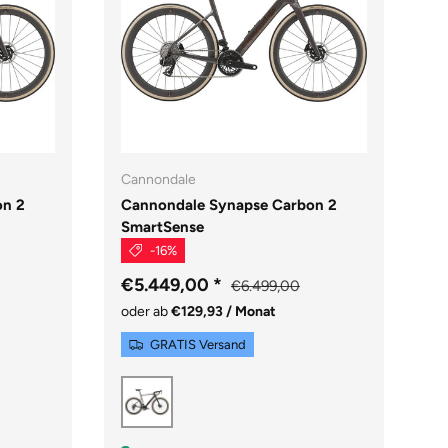
Cannondale
on 2
Cannondale Synapse Carbon 2
SmartSense
-16%
€5.449,00
*
€6.499,00
oder ab
€129,93 / Monat
GRATIS Versand
Copper Ore