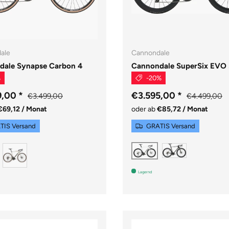
ale
Cannondale
dale Synapse Carbon 4
Cannondale SuperSix EVO
%
-20%
9,00
*
€3.595,00
*
€3.499,00
€4.499,00
€69,12 / Monat
oder ab
€85,72 / Monat
TIS Versand
GRATIS Versand
Chalk
Raw
etallic Red
Cashmere
Lagernd