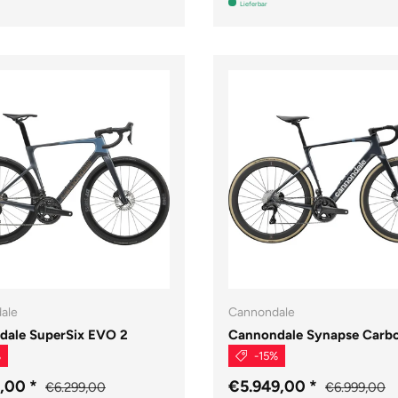
Lieferbar
ale
Cannondale
dale SuperSix EVO 2
Cannondale Synapse Carbo
%
-15%
9,00
*
€5.949,00
*
€6.299,00
€6.999,00