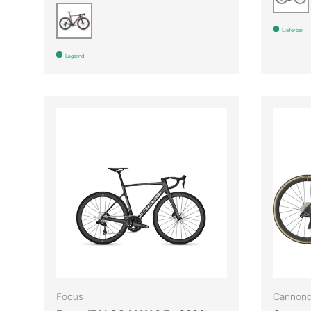
Lila
Lieferbar
Lagernd
Focus
Cannond