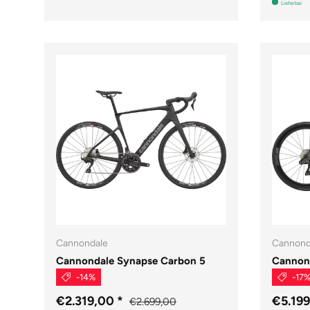
Lieferbar
Cannondale
Cannond
Cannondale Synapse Carbon 5
Cannon
-14%
-17
€2.319,00
*
€5.19
€2.699,00