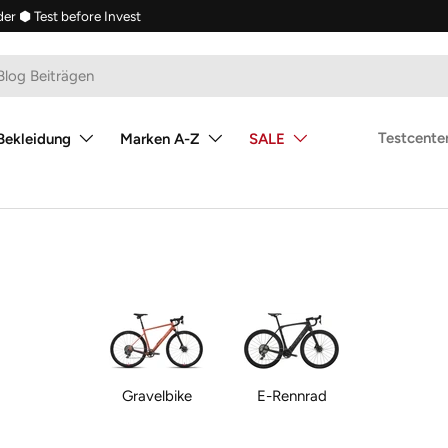
der
⬢ Test before Invest
Testcenter
Bekleidung
Marken A-Z
SALE
Gravelbike
E-Rennrad