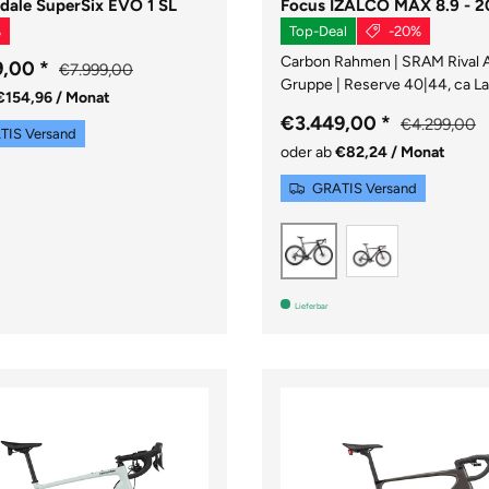
ale SuperSix EVO 1 SL
Focus IZALCO MAX 8.9 - 
%
Top-Deal
-20%
Carbon Rahmen | SRAM Rival 
9,00
*
€7.999,00
Gruppe | Reserve 40|44, ca La
€154,96 / Monat
€3.449,00
*
€4.299,00
TIS Versand
oder ab
€82,24 / Monat
atte Black
GRATIS Versand
Silber/Rot
Schwarz
Lieferbar