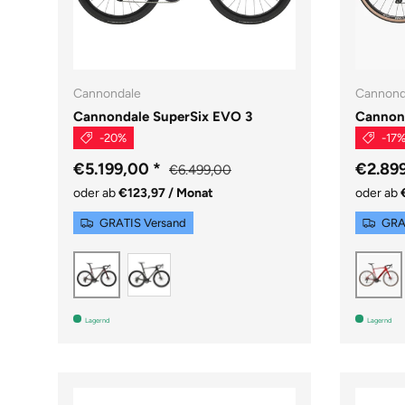
Cannondale
Cannond
Cannondale SuperSix EVO 3
Cannon
-20%
-17
€5.199,00
*
€2.89
€6.499,00
oder ab
€123,97 / Monat
oder ab
GRATIS Versand
GRA
Raw
Cherry Lacquer
M
Lagernd
Lagernd