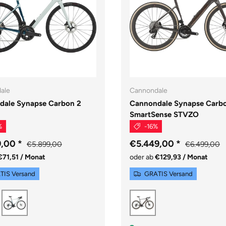
ale
Cannondale
dale Synapse Carbon 2
Cannondale Synapse Carb
SmartSense STVZO
%
-16%
9,00
*
€5.449,00
*
€5.899,00
€6.499,00
€71,51 / Monat
oder ab
€129,93 / Monat
TIS Versand
GRATIS Versand
Grey
Cool Mint
Copper Ore