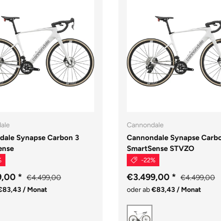
ale
Cannondale
dale Synapse Carbon 3
Cannondale Synapse Carb
ense
SmartSense STVZO
%
-22%
9,00
*
€3.499,00
*
€4.499,00
€4.499,00
€83,43 / Monat
oder ab
€83,43 / Monat
Cashmere
Cashmere