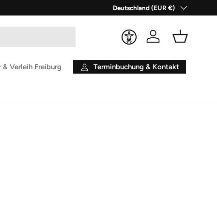
Land/Region
Deutschland (EUR €)
Einloggen
Einkaufsko
Terminbuchung & Kontakt
 & Verleih Freiburg