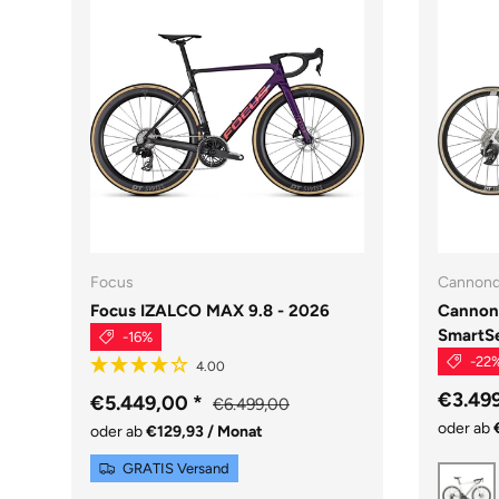
Focus
Cannond
Focus IZALCO MAX 9.8 - 2026
Cannon
SmartS
-16%
-22
€3.49
€5.449,00
*
€6.499,00
oder ab
oder ab
€129,93 / Monat
GRATIS Versand