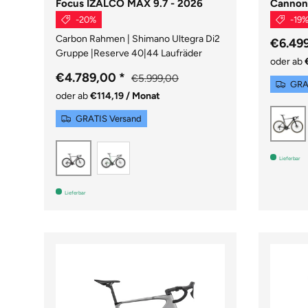
Focus IZALCO MAX 9.7 - 2026
Cannond
-20%
-19
Carbon Rahmen | Shimano Ultegra Di2
€6.49
Gruppe |Reserve 40|44 Laufräder
oder ab
€4.789,00
*
€5.999,00
GRA
oder ab
€114,19 / Monat
M
GRATIS Versand
Siber/Grün
Schwarz
Lieferbar
Lieferbar