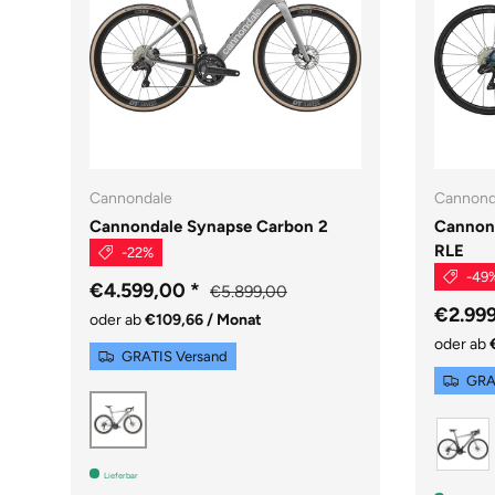
Cannondale
Cannond
Cannondale Synapse Carbon 2
Cannon
RLE
-22%
-49
€4.599,00
*
€5.899,00
€2.99
oder ab
€109,66 / Monat
oder ab
GRATIS Versand
GRA
Grey
Lieferbar