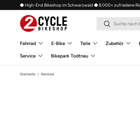
⬢ High-End Bikeshop im Schwarzwald
⬢ 8.000+ zufriedene Ri
Direkt zum Inhalt
Suchen
Suchen
Fahrrad
E-Bike
Teile
Zubehör
Service
Bikepark Todtnau
Startseite
Rennrad