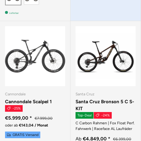
Lieferbar
Cannondale
Santa Cruz
Cannondale Scalpel 1
Santa Cruz Bronson 5 C S-
KIT
-25%
Top-Deal
-24%
€5.999,00
*
€7.999,00
C Carbon Rahmen | Fox Float Perf.
oder ab
€143,04 / Monat
Fahrwerk | Raceface AL Laufräder
GRATIS Versand
Ab
€4.849,00
*
€6.399,00