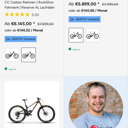
CC Carbon Rahmen | RockShox
Ab
€5.899,00
*
€7.399,00
Fahrwerk | Reserve AL Laufräder
oder ab
€140,66 / Monat
GRATIS Versand
Ab
€6.145,00
*
€7.699,00
oder ab
€146,52 / Monat
MATTE POBL
GLOSS CARBON
GRATIS Versand
Lagernd
GLOSS BLACK SPARKLE
GLOSS KELP GREEN
Lagernd