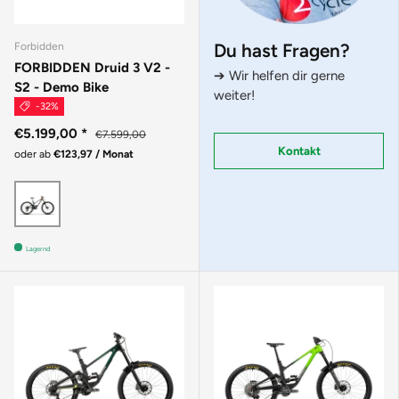
Du hast Fragen?
Forbidden
FORBIDDEN Druid 3 V2 -
➔ Wir helfen dir gerne
S2 - Demo Bike
weiter!
-32%
€5.199,00
*
€7.599,00
Kontakt
oder ab
€123,97 / Monat
Braun
Lagernd