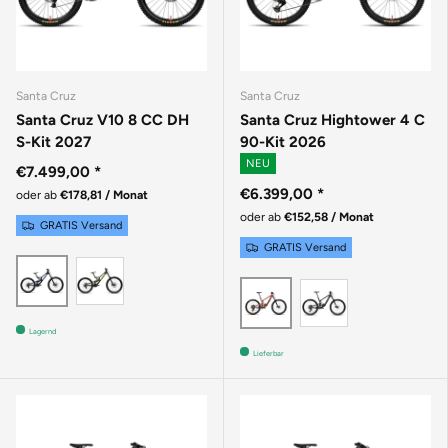
Santa Cruz
Santa Cruz
Santa Cruz V10 8 CC DH
Santa Cruz Hightower 4 C
S-Kit 2027
90-Kit 2026
NEU
€7.499,00
*
€6.399,00
*
oder ab
€178,81 / Monat
oder ab
€152,58 / Monat
GRATIS Versand
GRATIS Versand
Gloss Kelp Green
GLOSS LIQUID BLUE
MATTE BLAC
GLOSS BRICK RED
Lagernd
Lieferbar