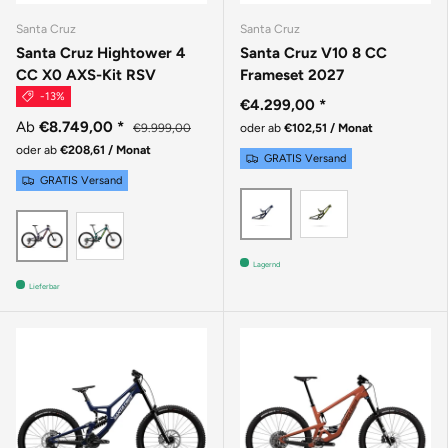
Santa Cruz
Santa Cruz
Santa Cruz Hightower 4
Santa Cruz V10 8 CC
CC X0 AXS-Kit RSV
Frameset 2027
-13%
€4.299,00
*
Ab
€8.749,00
*
€9.999,00
oder ab
€102,51 / Monat
oder ab
€208,61 / Monat
GRATIS Versand
GRATIS Versand
GLOSS KELP 
GLOSS LIQUID BLUE
GLOSS DAY GREEN
MATTE DEEP PURPLE
Lagernd
Lieferbar