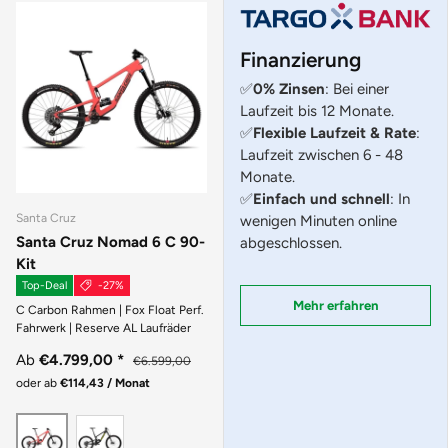
Finanzierung
✅
0% Zinsen
: Bei einer
Laufzeit bis 12 Monate.
✅
Flexible Laufzeit & Rate
:
Laufzeit zwischen 6 - 48
Monate.
✅
Einfach und schnell
: In
Santa Cruz
wenigen Minuten online
Santa Cruz Nomad 6 C 90-
abgeschlossen.
Kit
Top-Deal
-27%
Mehr erfahren
C Carbon Rahmen | Fox Float Perf.
Fahrwerk | Reserve AL Laufräder
Ab
€4.799,00
*
€6.599,00
oder ab
€114,43 / Monat
MATTE BLACK
GLOSS CORAL