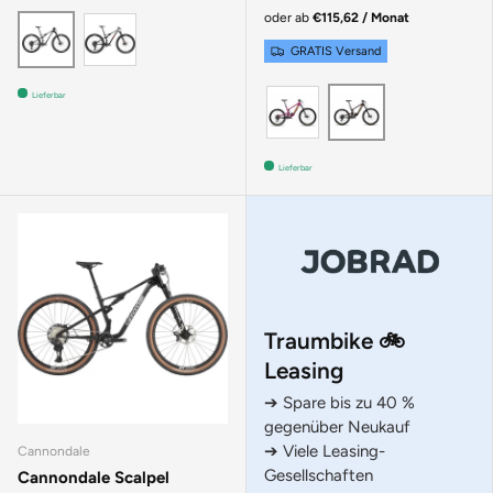
oder ab
€115,62 / Monat
Silver
Raw
GRATIS Versand
KALIMOTXO
ROOT BEER
Lieferbar
Lieferbar
Traumbike 🚲
Leasing
➔ Spare bis zu 40 %
gegenüber Neukauf
➔ Viele Leasing-
Cannondale
Gesellschaften
Cannondale Scalpel