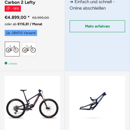
➔ Einfach und schnell -
Carbon 2 Lefty
Online abschließen
-18%
€4.899,00
*
€5.999,00
oder ab
€116,81 / Monat
Mehr erfahren
GRATIS Versand
Phoenix Yellow
Smoke Black
Lieferbar