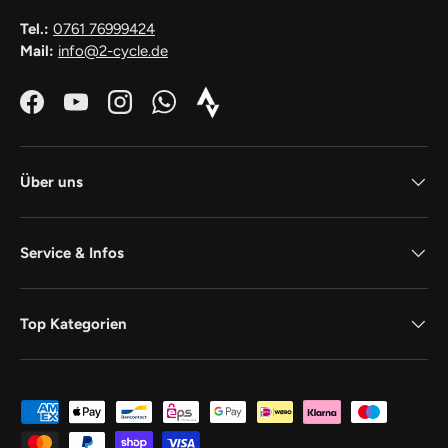
Tel.:
0761 76999424
Mail:
info@2-cycle.de
Facebook
YouTube
Instagram
WhatsApp
Strava_Icon_Logo_white1
Über uns
Service & Infos
Top Kategorien
Zahlungsmethoden