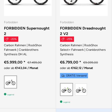
Forbidden
Forbidden
FORBIDDEN Supernought
FORBIDDEN Dreadnought
2
2 V2
-20%
-25%
Carbon Rahmen | RockShox
Carbon Rahmen | RockShox
Fahrwerk | Crankbrothers
Select+ Fahrwerk | Crankbrothers
Synthesis DH AL
Synthesis
€5.999,00
*
€6.799,00
*
€7.499,00
€9.099,00
oder ab
€143,04 / Monat
oder ab
€162,12 / Monat
GRATIS Versand
Grün
Beige
Grün
Lagernd
Lagernd