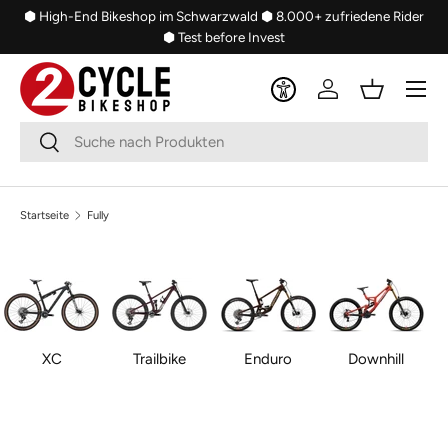
⬢ High-End Bikeshop im Schwarzwald
⬢ 8.000+ zufriedene Rider
Direkt zum Inhalt
⬢ Test before Invest
Menü
Einloggen
Einkaufsko
Suchen
Suchen
Startseite
Fully
XC
Trailbike
Enduro
Downhill