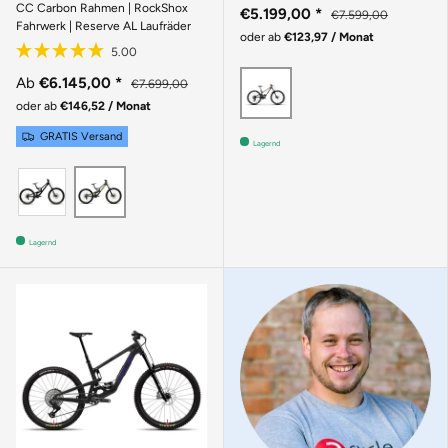
CC Carbon Rahmen | RockShox
€5.199,00
*
€7.599,00
Fahrwerk | Reserve AL Laufräder
oder ab
€123,97 / Monat
Braun
Ab
€6.145,00
*
€7.699,00
oder ab
€146,52 / Monat
GRATIS Versand
Lagernd
GLOSS BLACK SPARKLE
GLOSS KELP GREEN
Lagernd