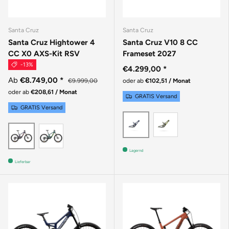
Santa Cruz
Santa Cruz
Santa Cruz Hightower 4
Santa Cruz V10 8 CC
CC X0 AXS-Kit RSV
Frameset 2027
-13%
€4.299,00
*
Ab
€8.749,00
*
€9.999,00
oder ab
€102,51 / Monat
oder ab
€208,61 / Monat
GRATIS Versand
GRATIS Versand
GLOSS KELP 
GLOSS LIQUID BLUE
GLOSS DAY GREEN
MATTE DEEP PURPLE
Lagernd
Lieferbar