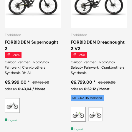
Forbidden
Forbidden
FORBIDDEN Supernought
FORBIDDEN Dreadnought
2
2 V2
-20%
-25%
Carbon Rahmen | RockShox
Carbon Rahmen | RockShox
Fahrwerk | Crankbrothers
Select+ Fahrwerk | Crankbrothers
Synthesis DH AL
Synthesis
€5.999,00
*
€6.799,00
*
€7.499,00
€9.099,00
oder ab
€143,04 / Monat
oder ab
€162,12 / Monat
GRATIS Versand
Grün
Beige
Grün
Lagernd
Lagernd