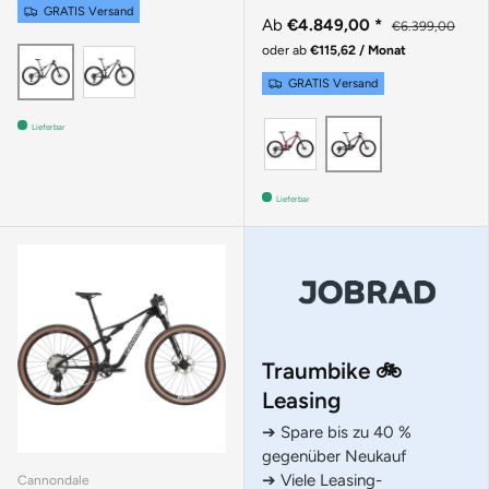
GRATIS Versand
Ab
€4.849,00
*
€6.399,00
oder ab
€115,62 / Monat
Silver
Raw
GRATIS Versand
KALIMOTXO
ROOT BEER
Lieferbar
Lieferbar
Traumbike 🚲
Leasing
➔ Spare bis zu 40 %
gegenüber Neukauf
➔ Viele Leasing-
Cannondale