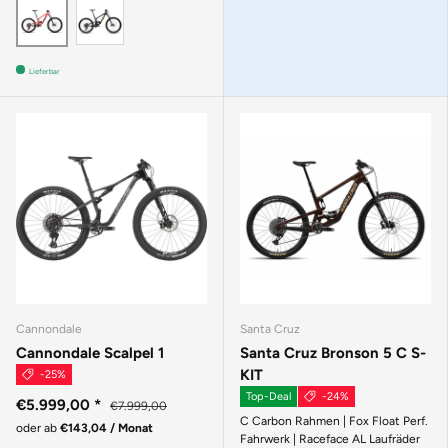
MATTE BLACK
GLOSS CORAL
Lieferbar
Cannondale
Santa Cruz
Cannondale Scalpel 1
Santa Cruz Bronson 5 C S-
KIT
-25%
Top-Deal
-24%
€5.999,00
*
€7.999,00
C Carbon Rahmen | Fox Float Perf.
oder ab
€143,04 / Monat
Fahrwerk | Raceface AL Laufräder