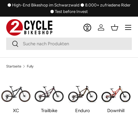
⬢ High-End Bikeshop im Schwarzwald
⬢ 8.000+ zufriedene Rider
Direkt zum Inhalt
⬢ Test before Invest
Menü
Einloggen
Einkaufsko
Suchen
Suchen
Startseite
Fully
XC
Trailbike
Enduro
Downhill