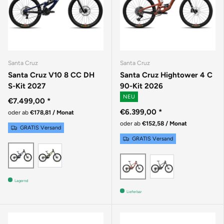
Santa Cruz
Santa Cruz
Santa Cruz V10 8 CC DH
Santa Cruz Hightower 4 C
S-Kit 2027
90-Kit 2026
NEU
€7.499,00
*
€6.399,00
*
oder ab
€178,81 / Monat
oder ab
€152,58 / Monat
GRATIS Versand
GRATIS Versand
Gloss Kelp Green
GLOSS LIQUID BLUE
MATTE BLAC
GLOSS BRICK RED
Lagernd
Lieferbar