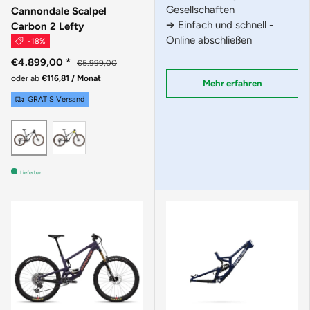
Gesellschaften
Cannondale Scalpel
➔ Einfach und schnell -
Carbon 2 Lefty
Online abschließen
-18%
€4.899,00
*
€5.999,00
oder ab
€116,81 / Monat
Mehr erfahren
GRATIS Versand
Phoenix Yellow
Smoke Black
Lieferbar