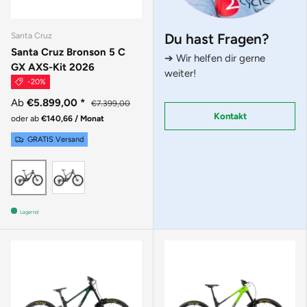
Du hast Fragen?
Santa Cruz
Santa Cruz Bronson 5 C
➔ Wir helfen dir gerne
GX AXS-Kit 2026
weiter!
-20%
Ab
€5.899,00
*
€7.399,00
Kontakt
oder ab
€140,66 / Monat
GRATIS Versand
MATTE POBLANO GREEN
GLOSS CARBON
Lagernd