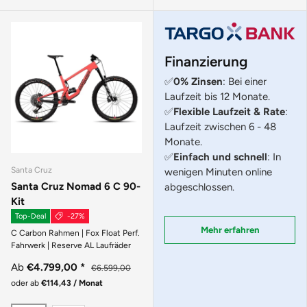
Finanzierung
✅
0% Zinsen
: Bei einer
Laufzeit bis 12 Monate.
✅
Flexible Laufzeit & Rate
:
Laufzeit zwischen 6 - 48
Monate.
✅
Einfach und schnell
: In
Santa Cruz
wenigen Minuten online
Santa Cruz Nomad 6 C 90-
abgeschlossen.
Kit
Top-Deal
-27%
Mehr erfahren
C Carbon Rahmen | Fox Float Perf.
Fahrwerk | Reserve AL Laufräder
Ab
€4.799,00
*
€6.599,00
oder ab
€114,43 / Monat