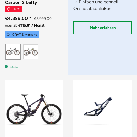
➔ Einfach und schnell -
Carbon 2 Lefty
Online abschließen
-18%
€4.899,00
*
€5.999,00
oder ab
€116,81 / Monat
Mehr erfahren
GRATIS Versand
Phoenix Yellow
Smoke Black
Lieferbar