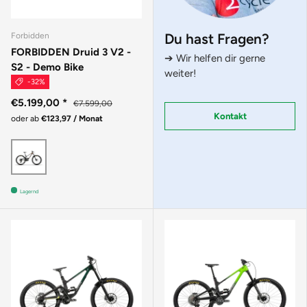
Du hast Fragen?
Forbidden
FORBIDDEN Druid 3 V2 -
➔ Wir helfen dir gerne
S2 - Demo Bike
weiter!
-32%
€5.199,00
*
€7.599,00
Kontakt
oder ab
€123,97 / Monat
Braun
Lagernd