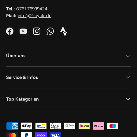
Tel.:
0761 76999424
Mail:
info@2-cycle.de
Facebook
YouTube
Instagram
WhatsApp
Strava_Icon_Logo_white1
Über uns
Service & Infos
Top Kategorien
Zahlungsmethoden