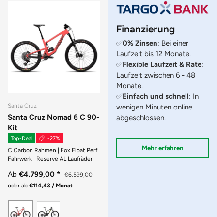
Finanzierung
✅
0% Zinsen
: Bei einer
Laufzeit bis 12 Monate.
✅
Flexible Laufzeit & Rate
:
Laufzeit zwischen 6 - 48
Monate.
✅
Einfach und schnell
: In
Santa Cruz
wenigen Minuten online
Santa Cruz Nomad 6 C 90-
abgeschlossen.
Kit
Top-Deal
-27%
Mehr erfahren
C Carbon Rahmen | Fox Float Perf.
Fahrwerk | Reserve AL Laufräder
Ab
€4.799,00
*
€6.599,00
oder ab
€114,43 / Monat
MATTE BLACK
GLOSS CORAL