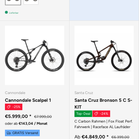
Lieferbar
Cannondale
Santa Cruz
Cannondale Scalpel 1
Santa Cruz Bronson 5 C S-
KIT
-25%
Top-Deal
-24%
€5.999,00
*
€7.999,00
C Carbon Rahmen | Fox Float Perf.
oder ab
€143,04 / Monat
Fahrwerk | Raceface AL Laufräder
GRATIS Versand
Ab
€4.849,00
*
€6.399,00