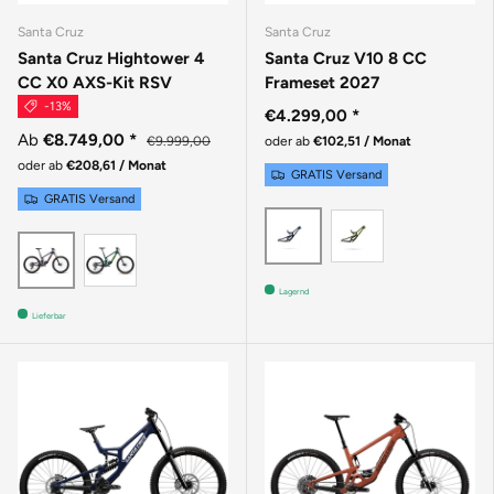
Santa Cruz
Santa Cruz
Santa Cruz Hightower 4
Santa Cruz V10 8 CC
CC X0 AXS-Kit RSV
Frameset 2027
-13%
€4.299,00
*
Ab
€8.749,00
*
€9.999,00
oder ab
€102,51 / Monat
oder ab
€208,61 / Monat
GRATIS Versand
GRATIS Versand
GLOSS KELP 
GLOSS LIQUID BLUE
GLOSS DAY GREEN
MATTE DEEP PURPLE
Lagernd
Lieferbar