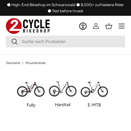
⬢ High-End Bikeshop im Schwarzwald
⬢ 8.000+ zufriedene Rider
Direkt zum Inhalt
⬢ Test before Invest
Menü
Einloggen
Einkaufsko
Suchen
Suchen
Startseite
Mountainbike
Hardtail
Fully
E-MTB