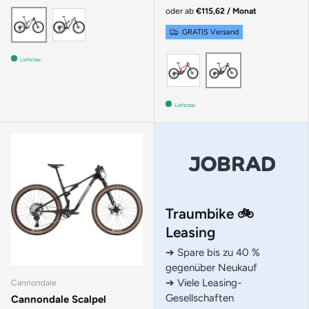
oder ab
€115,62 / Monat
Silver
Raw
GRATIS Versand
KALIMOTXO
ROOT BEER
Lieferbar
Lieferbar
Traumbike 🚲
Leasing
➔ Spare bis zu 40 %
gegenüber Neukauf
➔ Viele Leasing-
Cannondale
Gesellschaften
Cannondale Scalpel