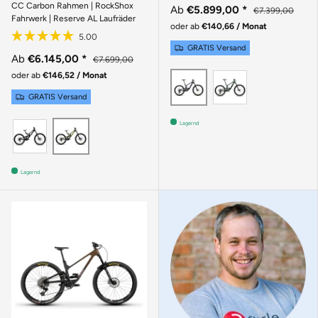
CC Carbon Rahmen | RockShox
Ab
€5.899,00
*
€7.399,00
Fahrwerk | Reserve AL Laufräder
oder ab
€140,66 / Monat
GRATIS Versand
Ab
€6.145,00
*
€7.699,00
oder ab
€146,52 / Monat
MATTE POBL
GLOSS CARBON
GRATIS Versand
Lagernd
GLOSS BLACK SPARKLE
GLOSS KELP GREEN
Lagernd