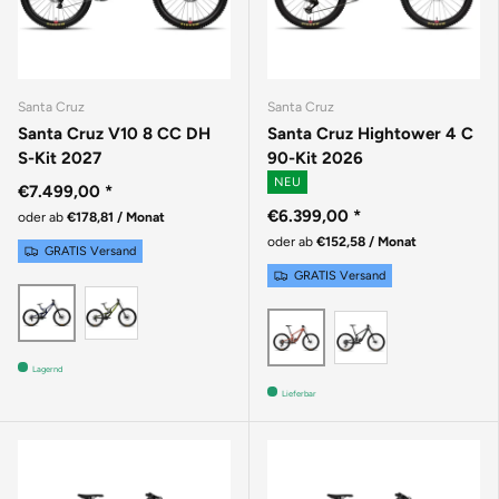
Santa Cruz
Santa Cruz
Santa Cruz V10 8 CC DH
Santa Cruz Hightower 4 C
S-Kit 2027
90-Kit 2026
NEU
€7.499,00
*
€6.399,00
*
oder ab
€178,81 / Monat
oder ab
€152,58 / Monat
GRATIS Versand
GRATIS Versand
Gloss Kelp Green
GLOSS LIQUID BLUE
MATTE BLAC
GLOSS BRICK RED
Lagernd
Lieferbar