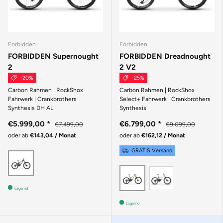
Forbidden
Forbidden
FORBIDDEN Supernought
FORBIDDEN Dreadnought
2
2 V2
-20%
-25%
Carbon Rahmen | RockShox
Carbon Rahmen | RockShox
Fahrwerk | Crankbrothers
Select+ Fahrwerk | Crankbrothers
Synthesis DH AL
Synthesis
€5.999,00
*
€6.799,00
*
€7.499,00
€9.099,00
oder ab
€143,04 / Monat
oder ab
€162,12 / Monat
GRATIS Versand
Grün
Beige
Grün
Lagernd
Lagernd