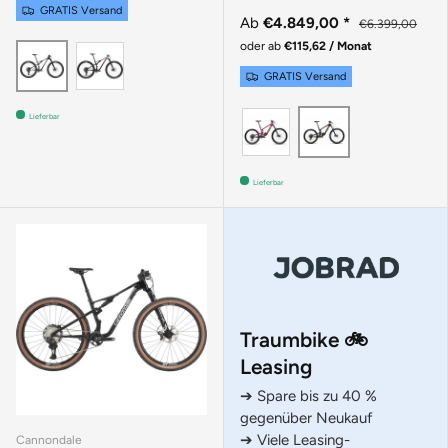
GRATIS Versand
Ab
€4.849,00
*
€6.399,00
oder ab
€115,62 / Monat
Silver
Raw
GRATIS Versand
KALIMOTXO
ROOT BEER
Lieferbar
Lieferbar
Traumbike 🚲
Leasing
➔ Spare bis zu 40 %
gegenüber Neukauf
➔ Viele Leasing-
Cannondale