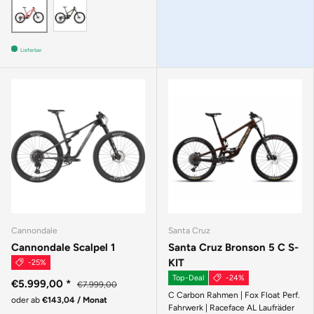
MATTE BLACK
GLOSS CORAL
Lieferbar
Cannondale
Santa Cruz
Cannondale Scalpel 1
Santa Cruz Bronson 5 C S-
KIT
-25%
Top-Deal
-24%
€5.999,00
*
€7.999,00
C Carbon Rahmen | Fox Float Perf.
oder ab
€143,04 / Monat
Fahrwerk | Raceface AL Laufräder