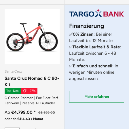
Finanzierung
✅
0% Zinsen
: Bei einer
Laufzeit bis 12 Monate.
✅
Flexible Laufzeit & Rate
:
Laufzeit zwischen 6 - 48
Monate.
✅
Einfach und schnell
: In
Santa Cruz
wenigen Minuten online
Santa Cruz Nomad 6 C 90-
abgeschlossen.
Kit
Top-Deal
-27%
Mehr erfahren
C Carbon Rahmen | Fox Float Perf.
Fahrwerk | Reserve AL Laufräder
Ab
€4.799,00
*
€6.599,00
oder ab
€114,43 / Monat