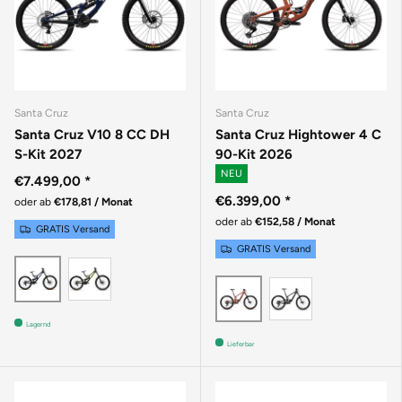
Santa Cruz
Santa Cruz
Santa Cruz V10 8 CC DH
Santa Cruz Hightower 4 C
S-Kit 2027
90-Kit 2026
NEU
€7.499,00
*
€6.399,00
*
oder ab
€178,81 / Monat
oder ab
€152,58 / Monat
GRATIS Versand
GRATIS Versand
Gloss Kelp Green
GLOSS LIQUID BLUE
MATTE BLAC
GLOSS BRICK RED
Lagernd
Lieferbar