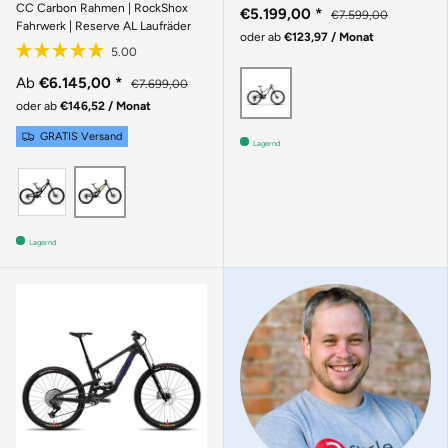
CC Carbon Rahmen | RockShox
€5.199,00
*
€7.599,00
Fahrwerk | Reserve AL Laufräder
oder ab
€123,97 / Monat
Braun
Ab
€6.145,00
*
€7.699,00
oder ab
€146,52 / Monat
GRATIS Versand
Lagernd
GLOSS BLACK SPARKLE
GLOSS KELP GREEN
Lagernd