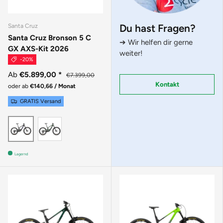
Du hast Fragen?
Santa Cruz
Santa Cruz Bronson 5 C
➔ Wir helfen dir gerne
GX AXS-Kit 2026
weiter!
-20%
Ab
€5.899,00
*
€7.399,00
Kontakt
oder ab
€140,66 / Monat
GRATIS Versand
MATTE POBLANO GREEN
GLOSS CARBON
Lagernd