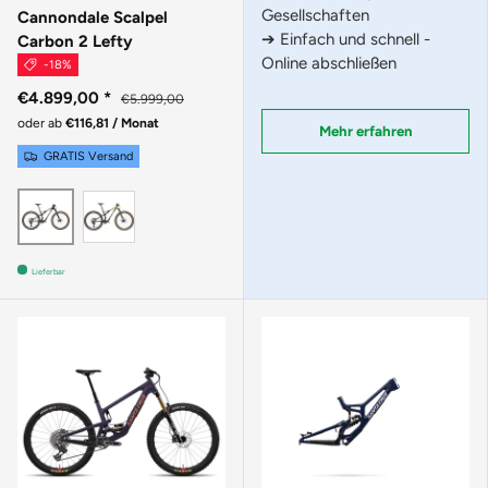
Gesellschaften
Cannondale Scalpel
➔ Einfach und schnell -
Carbon 2 Lefty
Online abschließen
-18%
€4.899,00
*
€5.999,00
oder ab
€116,81 / Monat
Mehr erfahren
GRATIS Versand
Phoenix Yellow
Smoke Black
Lieferbar