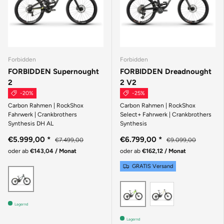
Forbidden
Forbidden
FORBIDDEN Supernought
FORBIDDEN Dreadnought
2
2 V2
-20%
-25%
Carbon Rahmen | RockShox
Carbon Rahmen | RockShox
Fahrwerk | Crankbrothers
Select+ Fahrwerk | Crankbrothers
Synthesis DH AL
Synthesis
€5.999,00
*
€6.799,00
*
€7.499,00
€9.099,00
oder ab
€143,04 / Monat
oder ab
€162,12 / Monat
GRATIS Versand
Grün
Beige
Grün
Lagernd
Lagernd