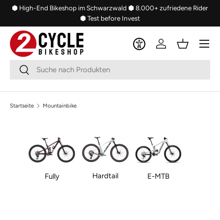
⬢ High-End Bikeshop im Schwarzwald
⬢ 8.000+ zufriedene Rider
Direkt zum Inhalt
⬢ Test before Invest
Menü
Einloggen
Einkaufsko
Suchen
Suchen
Startseite
Mountainbike
Hardtail
Fully
E-MTB