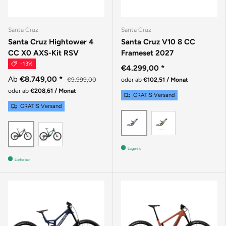
Santa Cruz
Santa Cruz
Santa Cruz Hightower 4
Santa Cruz V10 8 CC
CC X0 AXS-Kit RSV
Frameset 2027
-13%
€4.299,00
*
Ab
€8.749,00
*
€9.999,00
oder ab
€102,51 / Monat
oder ab
€208,61 / Monat
GRATIS Versand
GRATIS Versand
GLOSS KELP 
GLOSS LIQUID BLUE
GLOSS DAY GREEN
MATTE DEEP PURPLE
Lagernd
Lieferbar