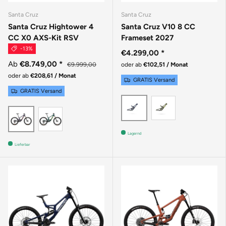
Santa Cruz
Santa Cruz
Santa Cruz Hightower 4
Santa Cruz V10 8 CC
CC X0 AXS-Kit RSV
Frameset 2027
-13%
€4.299,00
*
Ab
€8.749,00
*
€9.999,00
oder ab
€102,51 / Monat
oder ab
€208,61 / Monat
GRATIS Versand
GRATIS Versand
GLOSS KELP 
GLOSS LIQUID BLUE
GLOSS DAY GREEN
MATTE DEEP PURPLE
Lagernd
Lieferbar