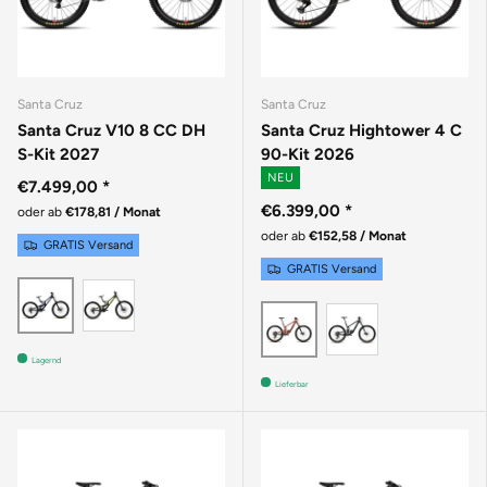
Santa Cruz
Santa Cruz
Santa Cruz V10 8 CC DH
Santa Cruz Hightower 4 C
S-Kit 2027
90-Kit 2026
NEU
€7.499,00
*
€6.399,00
*
oder ab
€178,81 / Monat
oder ab
€152,58 / Monat
GRATIS Versand
GRATIS Versand
Gloss Kelp Green
GLOSS LIQUID BLUE
MATTE BLAC
GLOSS BRICK RED
Lagernd
Lieferbar