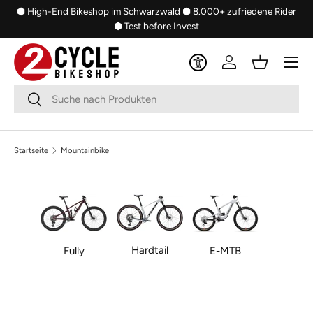
⬢ High-End Bikeshop im Schwarzwald
⬢ 8.000+ zufriedene Rider
Direkt zum Inhalt
⬢ Test before Invest
Menü
Einloggen
Einkaufsko
Suchen
Suchen
Startseite
Mountainbike
Hardtail
Fully
E-MTB