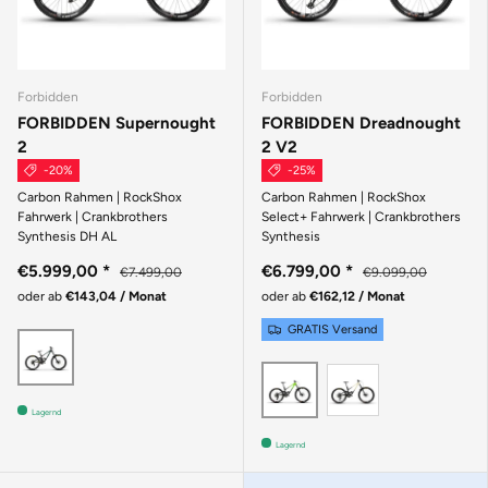
Forbidden
Forbidden
FORBIDDEN Supernought
FORBIDDEN Dreadnought
2
2 V2
-20%
-25%
Carbon Rahmen | RockShox
Carbon Rahmen | RockShox
Fahrwerk | Crankbrothers
Select+ Fahrwerk | Crankbrothers
Synthesis DH AL
Synthesis
€5.999,00
*
€6.799,00
*
€7.499,00
€9.099,00
oder ab
€143,04 / Monat
oder ab
€162,12 / Monat
GRATIS Versand
Grün
Beige
Grün
Lagernd
Lagernd