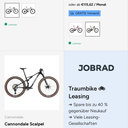
oder ab
€115,62 / Monat
Silver
Raw
GRATIS Versand
KALIMOTXO
ROOT BEER
Lieferbar
Lieferbar
Traumbike 🚲
Leasing
➔ Spare bis zu 40 %
gegenüber Neukauf
➔ Viele Leasing-
Cannondale
Gesellschaften
Cannondale Scalpel