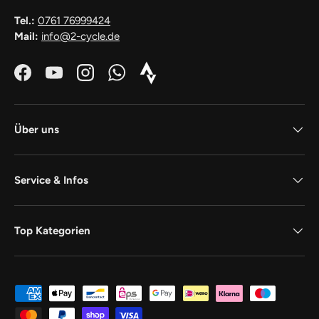
Tel.:
0761 76999424
Mail:
info@2-cycle.de
Facebook
YouTube
Instagram
WhatsApp
Strava_Icon_Logo_white1
Über uns
Service & Infos
Top Kategorien
Zahlungsmethoden