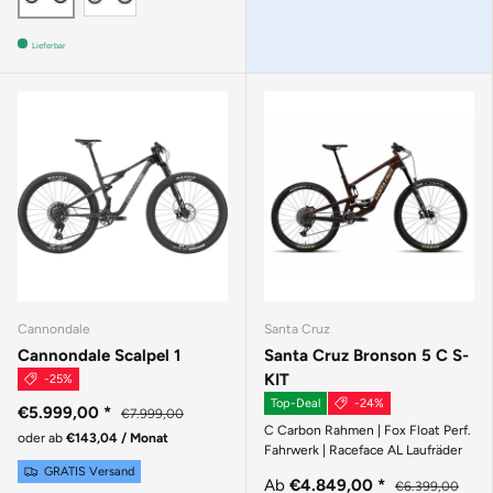
Lieferbar
Cannondale
Santa Cruz
Cannondale Scalpel 1
Santa Cruz Bronson 5 C S-
KIT
-25%
Top-Deal
-24%
€5.999,00
*
€7.999,00
C Carbon Rahmen | Fox Float Perf.
oder ab
€143,04 / Monat
Fahrwerk | Raceface AL Laufräder
GRATIS Versand
Ab
€4.849,00
*
€6.399,00