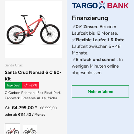
Finanzierung
✅
0% Zinsen
: Bei einer
Laufzeit bis 12 Monate.
✅
Flexible Laufzeit & Rate
:
Laufzeit zwischen 6 - 48
Monate.
✅
Einfach und schnell
: In
Santa Cruz
wenigen Minuten online
Santa Cruz Nomad 6 C 90-
abgeschlossen.
Kit
Top-Deal
-27%
Mehr erfahren
C Carbon Rahmen | Fox Float Perf.
Fahrwerk | Reserve AL Laufräder
Ab
€4.799,00
*
€6.599,00
oder ab
€114,43 / Monat
MATTE BLACK
GLOSS CORAL