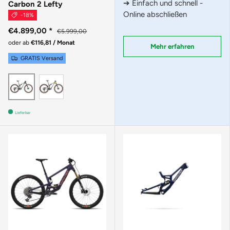
➔ Einfach und schnell -
Carbon 2 Lefty
Online abschließen
-18%
€4.899,00
*
€5.999,00
oder ab
€116,81 / Monat
Mehr erfahren
GRATIS Versand
Phoenix Yellow
Smoke Black
Lieferbar