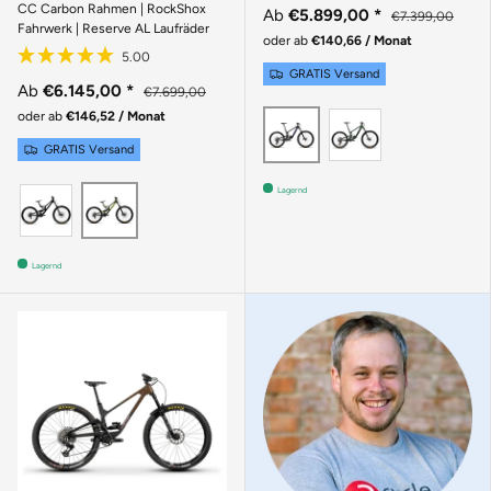
CC Carbon Rahmen | RockShox
Ab
€5.899,00
*
€7.399,00
Fahrwerk | Reserve AL Laufräder
oder ab
€140,66 / Monat
GRATIS Versand
Ab
€6.145,00
*
€7.699,00
oder ab
€146,52 / Monat
MATTE POBL
GLOSS CARBON
GRATIS Versand
Lagernd
GLOSS BLACK SPARKLE
GLOSS KELP GREEN
Lagernd