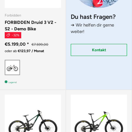
Du hast Fragen?
Forbidden
FORBIDDEN Druid 3 V2 -
➔ Wir helfen dir gerne
S2 - Demo Bike
weiter!
-32%
€5.199,00
*
€7.599,00
Kontakt
oder ab
€123,97 / Monat
Braun
Lagernd